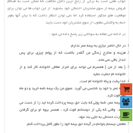
جواب هایی است به برخي از رايج ترين دلايل مخالفت كه ممکن است به هنگام
فروش بیمه از سوی مشتریان احتمالی خود بشنوید. از این جواب ها می توان برای
موقعیت های مذکور استفاده کرد اما نمی توان انتظار داشت که با بیان آنها
بطور
حتم
به واکنشی مطلوب از
سوی مشتریان خود دست يابيد.
در ادامه این مقاله به سوالاتی زیر پاسخ داده می شود :
در حال حاضر نیازی به بیمه عمر ندارم.
هزینه و مخارج زندگی من آنقدر بالاست که از پولم چیزی برای پس
انداز
باقی
نمی ماند.
( بعد از من ) همسرم می تواند برای امرار معاش خانواده، کار
كند و از
خانواده ام حمایت نمايد
خدا پشت و پناه خانواده ام است.
ب
یمه عمر با خود بد شانسی می آورد. عموی من یک بیمه نامه خرید و دو ماه
بعد فوت کرد.
در بیمه عمر، شما پولی که بابت حق بیمه پرداخت کرده اید را از دست می
دهید. وقتی که یکی از دوستانم فوت کرد ، همسر بیوه او برای گرفتن
خسارت، دستش به جایی بند نبود.
مطمئن نیستم بتوانم در آینده حق بیمه خود را بطور کامل پرداخت کنم.