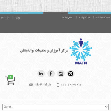
صفحه نخست
|
محــصولات
|
تماس با ما
ورود
|
ثبت نام
0
info@mdrt.ir
021-44470816
بیش از آنچه برای موفقیت تلاش می کنی،
بکوش تا فردی با ارزش شوی. آلبرت
اینشتين
موفقیت در متن است