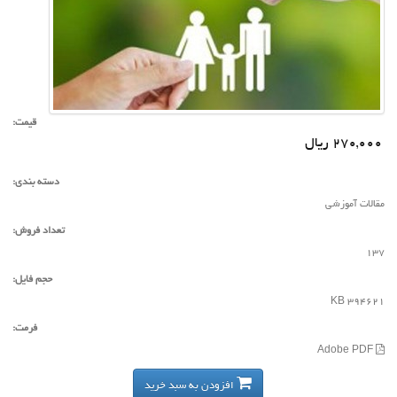
ایمان داشته باش که کوچک‌ترین محبت‌ها از
ضعیف‌ترین حافظه‌ها پاک نمی‌شود
مرکز آموزش تخصصی بازاریابی و فروش
بیمه عمر متن
قیمت:
موفقیت سهم کسانی است که تلاش را
270,000 ریال
مقدمه آن و صداقت را دلیل استمرارش می
دانند - علیرضا شکوهی
دسته بندی:
مقالات آموزشی
آنقدر خوب بدرخش که نشه دیده نشی
-علیرضا شکوهی
تعداد فروش:
137
افراد موفق رنجنامه ای دارند که ثمره اش
حجم فایل:
را موفقیت نامیده اند - علیرضا شکوهی
394621 KB
فرمت:
فروش نتیجه حاصل از شناخت نیاز مشتری
Adobe PDF
است . علیرضا شکوهی
افزودن به سبد خرید