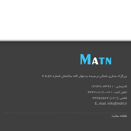
بزرگراه ستاری شمالی نرسیده به بلوار لاله ساختمان شماره ۵۹ ط ۴
کدپستی : 43961-14737
تلفن ثابت :021-44470816
فکس :(021) 44457564
E-mail: info@mdrt.ir
نقشه سایت