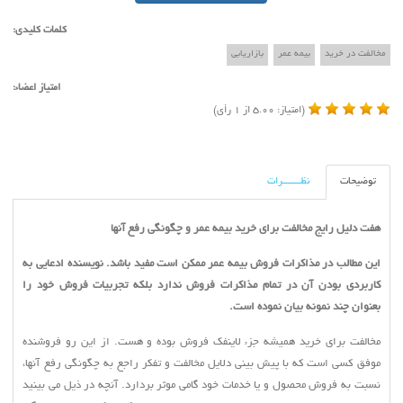
هیچ چیز دردنیا تماما اشتباه نیست،حتی یک
کلمات کلیدی:
ساعت از کار افتاده هم روزی دوبار زمان را
مخالفت در خرید
بیمه عمر
بازاریابی
صحیح نشان میدهد.
بیش از آنچه برای موفقیت تلاش می کنی،
امتیاز اعضاء:
بکوش تا فردی با ارزش شوی. آلبرت
(امتیاز: 5.00 از 1 رأی)
اینشتين
موفقیت در متن است
توضیحات
نظـــــــرات
هفت دلیل
رایج مخالفت برای خرید بیمه عمر
و
چگونگی رفع آنها
این مطالب در مذاکرات فروش بیمه عمر ممکن است مفید باشد. نویسنده ادعایی به
کاربردی بودن آن در تمام مذاکرات فروش ندارد بلکه تجربیات فروش خود را
بعنوان چند نمونه بيان نموده است
.
مخالفت براي خريد هميشه جزء لاينفك فروش بوده و هست. از اين رو فروشنده
موفق كسي است كه با پیش بینی دلایل مخالفت و تفکر راجع به چگونگی رفع آنها،
نسبت به فروش محصول و یا خدمات خود گامی موثر بردارد. آنچه در ذیل می بینید