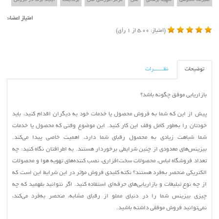
علیرضا شکوهی
سهیلا برهانی
متن
مرکزآموزشی متن
برندینگ
ایجاد برند در فروش
هیچ چیز دردنیا تماما اشتباه نیست،حتی یک
امتیاز اعضاء:
ساعت از کار افتاده هم روزی دوبار زمان را
(امتیاز: 5.00 از 1 رأی)
صحیح نشان میدهد.
بیش از آنچه برای موفقیت تلاش می کنی،
بکوش تا فردی با ارزش شوی. آلبرت
توضیحات
نظـــــــرات
اینشتين
موفقیت در متن است
بازاریابی موفق چگونه باشد؟
پیش از این‌ که شما به فروش محصول یا خدمات خود به دیگران اقدام کنید، باید
خودتان را به‌طور کامل وقف این کار کنید. این موضوع وقتی‌ که محصول یا خدمات
شما شباهت زیادی به محصول رقبای شما دارد، اهمیت خاصی پیدا می‌کند.
بیزینس‌های معدودی از چنین شرایطی برخوردار هستند. به اطرافتان نگاه کنید: چه
تعداد فروشگاه لباس، محصولات سخت‌افزاری، نصب کننده‌های تهویه هوا و محصولات
الکتریکی منحصر به‌فرد هستند؟ نکته کلیدی فروش مؤثر در این شرایط این است که
از چه نوع تبلیغات و بازاریابی‌های حرفه‌ای استفاده کنید. اگر نتوانید بفهمید که چه
چیزی بیزینس شما را در دنیای مملو از رقبای مشابه، منحصر به‌فرد می‌کند،
نمی‌توانید فروش موفقی داشته باشید.