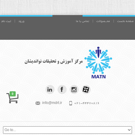
صفحه نخست
|
محــصولات
|
تماس با ما
ورود
|
ثبت نام
0
info@mdrt.ir
021-44470816
بیش از آنچه برای موفقیت تلاش می کنی،
بکوش تا فردی با ارزش شوی. آلبرت
اینشتين
موفقیت در متن است