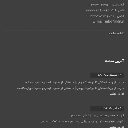
کدپستی : 43961-14737
تلفن ثابت :021-44470816
فکس :(021) 44457564
E-mail: info@mdrt.ir
نقشه سایت
آخرین مقالات
12 اسفند ماه 1403
دارما: از ورشکستگی تا موفقیت جهانی | داستانی از سقوط، ایمان و صعود دوباره
دارما: از ورشکستگی تا موفقیت جهانی | داستانی از سقوط، ایمان و صعود دوباره کلمات ...
ادامه مطلب
09 آذر ماه 1403
کاربرد هوش مصنوعی در بازاریابی بیمه عمر
کاربرد هوش مصنوعی در بازاریابی بیمه عمر مقدمه صنعت بیمه عمر ...
ادامه مطلب