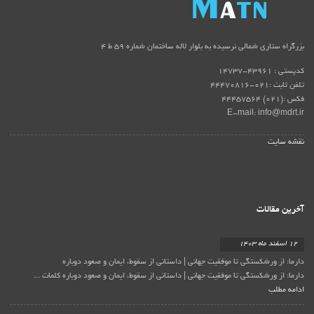
بزرگراه ستاری شمالی نرسیده به بلوار لاله ساختمان شماره ۵۹ ط ۴
کدپستی : 43961-14737
تلفن ثابت :021-44470816
فکس :(021) 44457564
E-mail: info@mdrt.ir
نقشه سایت
آخرین مقالات
12 اسفند ماه 1403
دارما: از ورشکستگی تا موفقیت جهانی | داستانی از سقوط، ایمان و صعود دوباره
دارما: از ورشکستگی تا موفقیت جهانی | داستانی از سقوط، ایمان و صعود دوباره کلمات ...
ادامه مطلب