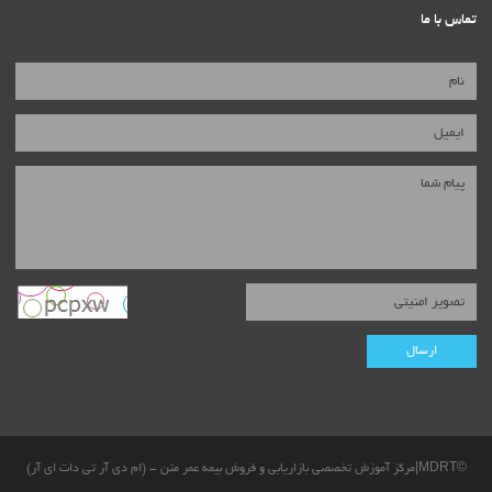
تماس با ما
©MDRT|مرکز آموزش تخصصی بازاریابی و فروش بیمه عمر متن - (ام دی آر تی دات ای آر)