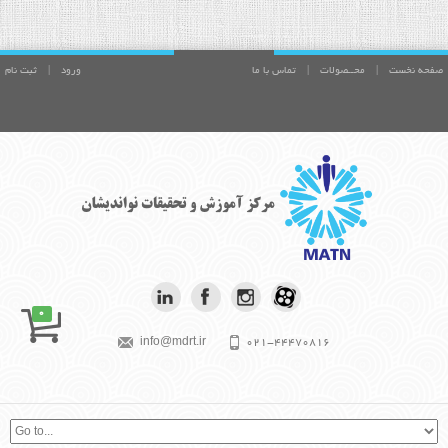
صفحه نخست
|
محــصولات
|
تماس با ما
ورود
|
ثبت نام
0
info@mdrt.ir
021-44470816