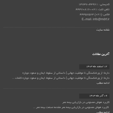
کدپستی : 43961-14737
تلفن ثابت :021-44470816
فکس :(021) 44457564
E-mail: info@mdrt.ir
نقشه سایت
آخرین مقالات
12 اسفند ماه 1403
دارما: از ورشکستگی تا موفقیت جهانی | داستانی از سقوط، ایمان و صعود دوباره
دارما: از ورشکستگی تا موفقیت جهانی | داستانی از سقوط، ایمان و صعود دوباره کلمات ...
ادامه مطلب
09 آذر ماه 1403
کاربرد هوش مصنوعی در بازاریابی بیمه عمر
کاربرد هوش مصنوعی در بازاریابی بیمه عمر مقدمه صنعت بیمه عمر ...
ادامه مطلب