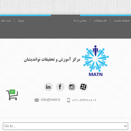
صفحه نخست
|
محــصولات
|
تماس با ما
ورود
|
ثبت نام
0
info@mdrt.ir
021-44470816
بیش از آنچه برای موفقیت تلاش می کنی،
بکوش تا فردی با ارزش شوی. آلبرت
اینشتين
موفقیت در متن است